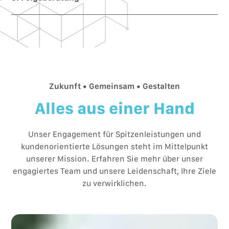
Rentenversicherung und Versicherungen auf.
einschließlich Behördentermine wie dem Arbeitsamt,
Unsere enge Betreuung orientiert sich an Ihrem
enthält.
individuellen Fahrplan – bis zur Rente und darüber
hinaus, wenn Sie es wünschen.
Zukunft • Gemeinsam • Gestalten
Alles aus einer Hand
Unser Engagement für Spitzenleistungen und
kundenorientierte Lösungen steht im Mittelpunkt
unserer Mission. Erfahren Sie mehr über unser
engagiertes Team und unsere Leidenschaft, Ihre Ziele
zu verwirklichen.