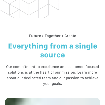
government appointments such as the employment
Our close support is based on your individual schedule
office.
— up to retirement and beyond, if you wish.
Future • Together • Create
Everything from a single
source
Our commitment to excellence and customer-focused
solutions is at the heart of our mission. Learn more
about our dedicated team and our passion to achieve
your goals.