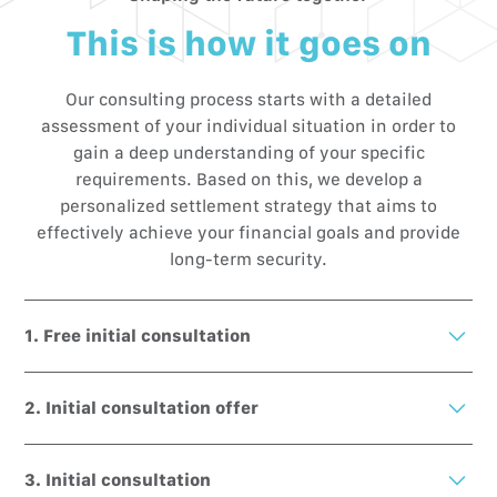
This is how it goes on
Our consulting process starts with a detailed
assessment of your individual situation in order to
gain a deep understanding of your specific
requirements. Based on this, we develop a
personalized settlement strategy that aims to
effectively achieve your financial goals and provide
long-term security.
1. Free initial consultation
Non-binding initial consultation — your questions,
2. Initial consultation offer
our answers. Find out how we can help you on your
journey to financial security. We listen, analyse your
After the free initial consultation, you will receive an
needs and develop solutions. Take your first step
3. Initial consultation
offer that includes the costs to be borne by you if the
towards a worry-free future, with no obligations.