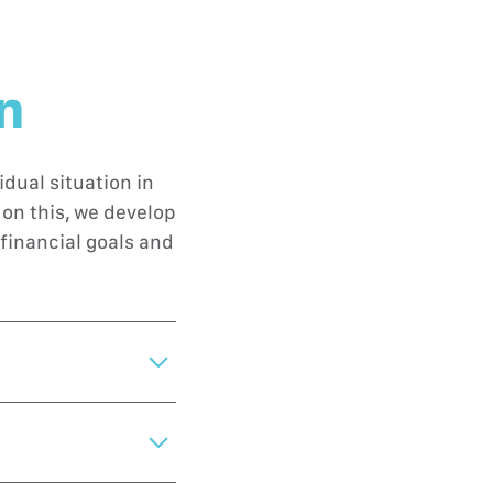
on
dual situation in
on this, we develop
financial goals and
can help you on your
 Take your first step