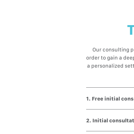
T
Our consulting p
order to gain a de
a personalized set
1. Free initial con
Non-binding initial c
journey to financial s
2. Initial consulta
towards a worry-free 