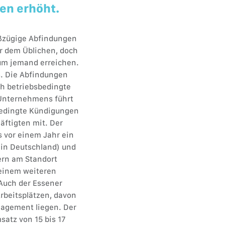
ten erhöht.
oßzügige Abfindungen
r dem Üblichen, doch
aum jemand erreichen.
s. Die Abfindungen
ch betriebsbedingte
 Unternehmens führt
bedingte Kündigungen
äftigten mit. Der
s vor einem Jahr ein
 in Deutschland) und
zern am Standort
 einem weiteren
 Auch der Essener
rbeitsplätzen, davon
nagement liegen. Der
atz von 15 bis 17