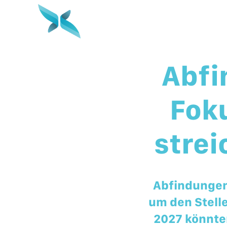
Abfi
Fok
strei
Abfindungen
um den Stell
2027 könnte