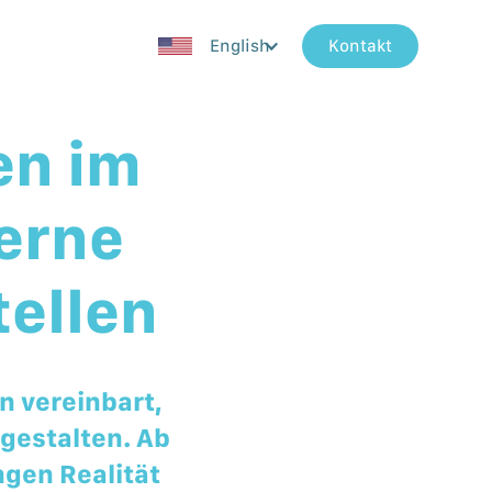
English
Kontakt
en im
erne
tellen
 vereinbart,
gestalten. Ab
gen Realität