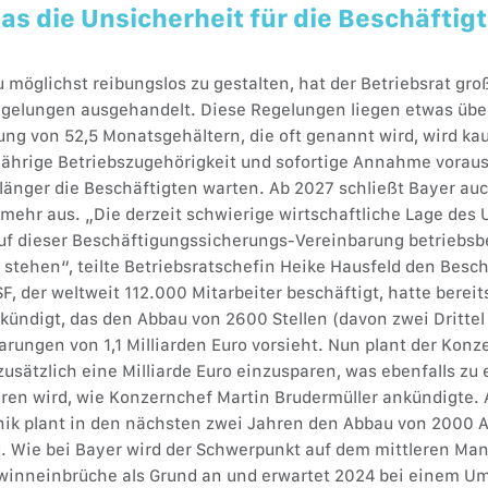
s die Unsicherheit für die Beschäftig
 möglichst reibungslos zu gestalten, hat der Betriebsrat gr
gelungen ausgehandelt. Diese Regelungen liegen etwas übe
ng von 52,5 Monatsgehältern, die oft genannt wird, wird k
-jährige Betriebszugehörigkeit und sofortige Annahme vorau
 länger die Beschäftigten warten. Ab 2027 schließt Bayer au
mehr aus. „Die derzeit schwierige wirtschaftliche Lage des
auf dieser Beschäftigungssicherungs-Vereinbarung betriebs
stehen“, teilte Betriebsratschefin Heike Hausfeld den Besch
 der weltweit 112.000 Mitarbeiter beschäftigt, hatte bereit
ndigt, das den Abbau von 2600 Stellen (davon zwei Drittel
arungen von 1,1 Milliarden Euro vorsieht. Nun plant der Kon
usätzlich eine Milliarde Euro einzusparen, was ebenfalls zu
ren wird, wie Konzernchef Martin Brudermüller ankündigte.
k plant in den nächsten zwei Jahren den Abbau von 2000 A
. Wie bei Bayer wird der Schwerpunkt auf dem mittleren Ma
winneinbrüche als Grund an und erwartet 2024 bei einem Ums