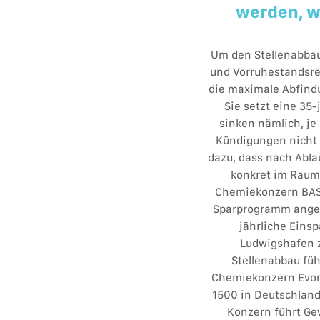
werden, wa
Um den Stellenabbau
und Vorruhestandsre
die maximale Abfindu
Sie setzt eine 35
sinken nämlich, je
Kündigungen nicht 
dazu, dass nach Abl
konkret im Raum 
Chemiekonzern BASF,
Sparprogramm angekü
jährliche Einsp
Ludwigshafen z
Stellenabbau füh
Chemiekonzern Evoni
1500 in Deutschland
Konzern führt Ge