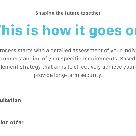
Shaping the future together
his is how it goes 
rocess starts with a detailed assessment of your indivi
ep understanding of your specific requirements. Based 
tlement strategy that aims to effectively achieve your 
provide long-term security.
sultation
onsultation — your questions, our answers. Find out how we 
ecurity. We listen, analyse your needs and develop solutions.
tion offer
future, with no obligations.