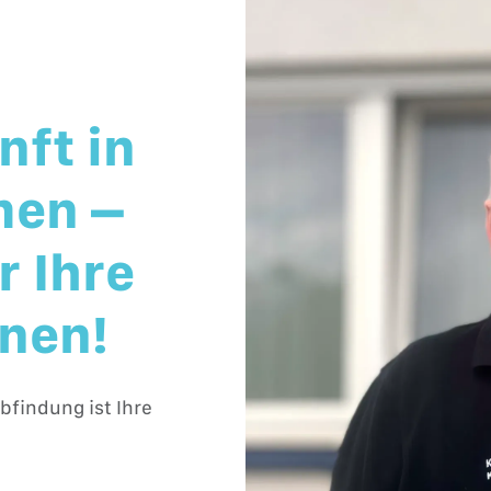
nft in
men –
 Ihre
nen!
findung ist Ihre