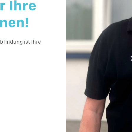
 Ihre
nen!
findung ist Ihre