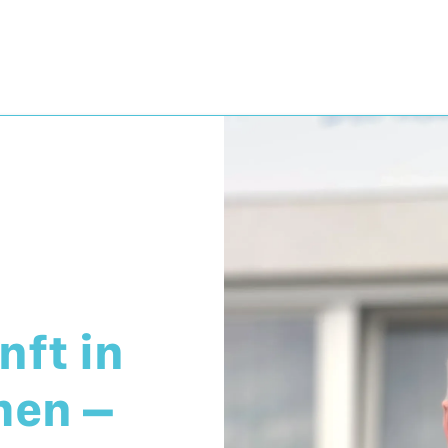
nft in
men –