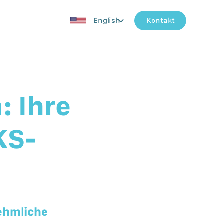
English
Kontakt
 Ihre
KS-
ehmliche