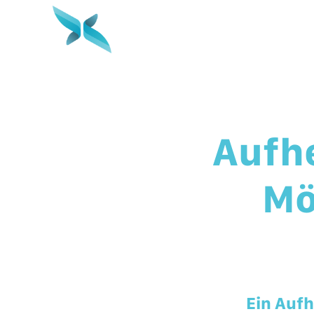
Aufh
Mö
Ein Auf